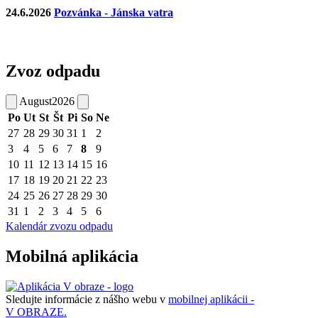
24.6.2026
Pozvánka - Jánska vatra
Zvoz odpadu
August
2026
Po
Ut
St
Št
Pi
So
Ne
27
28
29
30
31
1
2
3
4
5
6
7
8
9
10
11
12
13
14
15
16
17
18
19
20
21
22
23
24
25
26
27
28
29
30
31
1
2
3
4
5
6
Kalendár zvozu odpadu
Mobilná aplikácia
Sledujte informácie z nášho webu v
mobilnej aplikácii -
V OBRAZE.