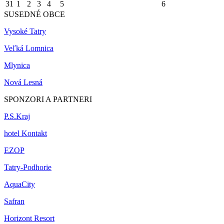
31
1
2
3
4
5
6
SUSEDNÉ OBCE
Vysoké Tatry
Veľká Lomnica
Mlynica
Nová Lesná
SPONZORI A PARTNERI
P.S.Kraj
hotel Kontakt
EZOP
Tatry-Podhorie
AquaCity
Safran
Horizont Resort