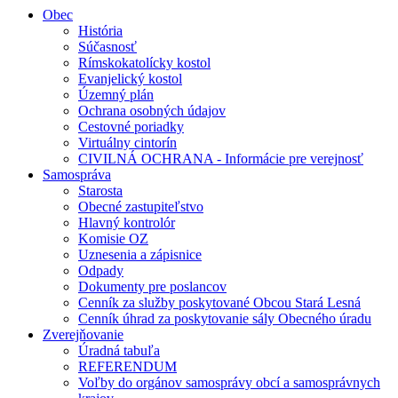
Obec
História
Súčasnosť
Rímskokatolícky kostol
Evanjelický kostol
Územný plán
Ochrana osobných údajov
Cestovné poriadky
Virtuálny cintorín
CIVILNÁ OCHRANA - Informácie pre verejnosť
Samospráva
Starosta
Obecné zastupiteľstvo
Hlavný kontrolór
Komisie OZ
Uznesenia a zápisnice
Odpady
Dokumenty pre poslancov
Cenník za služby poskytované Obcou Stará Lesná
Cenník úhrad za poskytovanie sály Obecného úradu
Zverejňovanie
Úradná tabuľa
REFERENDUM
Voľby do orgánov samosprávy obcí a samosprávnych