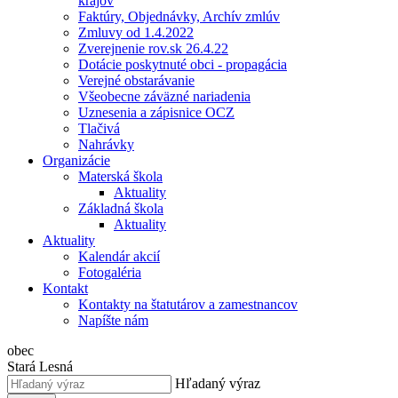
krajov
Faktúry, Objednávky, Archív zmlúv
Zmluvy od 1.4.2022
Zverejnenie rov.sk 26.4.22
Dotácie poskytnuté obci - propagácia
Verejné obstarávanie
Všeobecne záväzné nariadenia
Uznesenia a zápisnice OCZ
Tlačivá
Nahrávky
Organizácie
Materská škola
Aktuality
Základná škola
Aktuality
Aktuality
Kalendár akcií
Fotogaléria
Kontakt
Kontakty na štatutárov a zamestnancov
Napíšte nám
obec
Stará Lesná
Hľadaný výraz