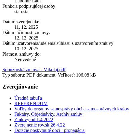
Ľubomír Lauf
Funkcia podpisujúcej osoby:
starosta
Dátum zverejnenia:
11. 12. 2025
Dátum účinnosti zmluvy:
12. 12. 2025
Dátum uzatvorenia/udelenia súhlasu s uzatvorením zmluvy:
10. 12. 2025
Platnosť zmluvy do:
Neuvedené
Sponzorská zmluva - Mikolaj.pdf
Typ súboru: PDF dokument, Veľkosť: 106,08 kB
Zverejňovanie
Úradná tabuľa
REFERENDUM
Voľby do orgánov samosprávy obcí a samosprávnych krajov
Faktúry, Objednávky, Archív zmlúv
Zmluvy od 1.4.2022
Zverejnenie rov.sk 26.4.22
Dotácie poskytnuté obci - propagácia