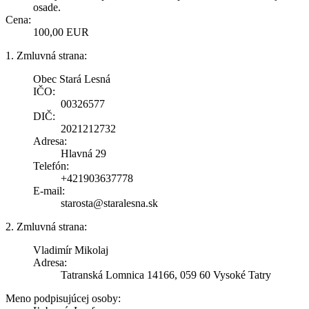
osade.
Cena:
100,00 EUR
1. Zmluvná strana:
Obec Stará Lesná
IČO:
00326577
DIČ:
2021212732
Adresa:
Hlavná 29
Telefón:
+421903637778
E-mail:
starosta@staralesna.sk
2. Zmluvná strana:
Vladimír Mikolaj
Adresa:
Tatranská Lomnica 14166, 059 60 Vysoké Tatry
Meno podpisujúcej osoby: