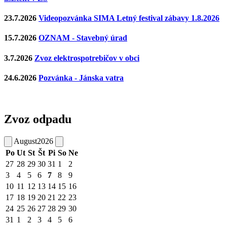
23.7.2026
Videopozvánka SIMA Letný festival zábavy 1.8.2026
15.7.2026
OZNAM - Stavebný úrad
3.7.2026
Zvoz elektrospotrebičov v obci
24.6.2026
Pozvánka - Jánska vatra
Zvoz odpadu
August
2026
Po
Ut
St
Št
Pi
So
Ne
27
28
29
30
31
1
2
3
4
5
6
7
8
9
10
11
12
13
14
15
16
17
18
19
20
21
22
23
24
25
26
27
28
29
30
31
1
2
3
4
5
6