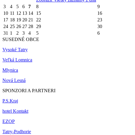
3
4
5
6
7
8
9
10
11
12
13
14
15
16
17
18
19
20
21
22
23
24
25
26
27
28
29
30
31
1
2
3
4
5
6
SUSEDNÉ OBCE
Vysoké Tatry
Veľká Lomnica
Mlynica
Nová Lesná
SPONZORI A PARTNERI
P.S.Kraj
hotel Kontakt
EZOP
Tatry-Podhorie