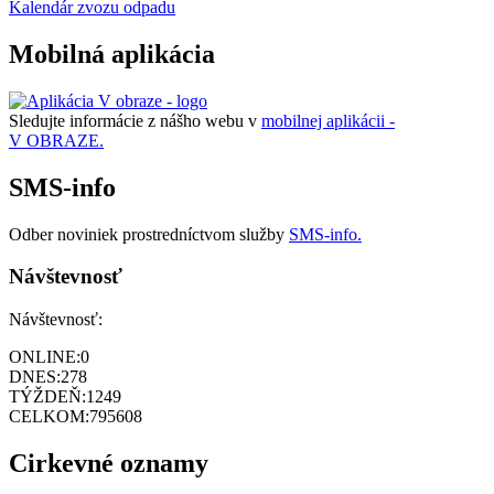
Kalendár zvozu odpadu
Mobilná aplikácia
Sledujte informácie z nášho webu v
mobilnej aplikácii -
V OBRAZE.
SMS-info
Odber noviniek prostredníctvom služby
SMS-info.
Návštevnosť
Návštevnosť:
ONLINE:
0
DNES:
278
TÝŽDEŇ:
1249
CELKOM:
795608
Cirkevné oznamy