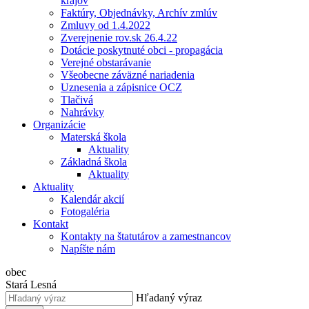
krajov
Faktúry, Objednávky, Archív zmlúv
Zmluvy od 1.4.2022
Zverejnenie rov.sk 26.4.22
Dotácie poskytnuté obci - propagácia
Verejné obstarávanie
Všeobecne záväzné nariadenia
Uznesenia a zápisnice OCZ
Tlačivá
Nahrávky
Organizácie
Materská škola
Aktuality
Základná škola
Aktuality
Aktuality
Kalendár akcií
Fotogaléria
Kontakt
Kontakty na štatutárov a zamestnancov
Napíšte nám
obec
Stará Lesná
Hľadaný výraz