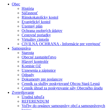
Obec
História
Súčasnosť
Rímskokatolícky kostol
Evanjelický kostol
Územný plán
Ochrana osobných údajov
Cestovné poriadky
Virtuálny cintorín
CIVILNÁ OCHRANA - Informácie pre verejnosť
Samospráva
Starosta
Obecné zastupiteľstvo
Hlavný kontrolór
Komisie OZ
Uznesenia a zápisnice
Odpady
Dokumenty pre poslancov
Cenník za služby poskytované Obcou Stará Lesná
Cenník úhrad za poskytovanie sály Obecného úradu
Zverejňovanie
Úradná tabuľa
REFERENDUM
Voľby do orgánov samosprávy obcí a samosprávnych